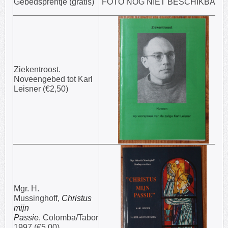
Gebedsprentje (gratis)
FOTO NOG NIET BESCHIKBAAR
Ziekentroost.
Noveengebed tot Karl
Leisner (€2,50)
Mgr. H.
Mussinghoff,
Christus
mijn
Passie
, Colomba/Tabor
1997 (€5,00)